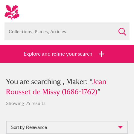
Explore and refine your search
You searched , Maker: “
You are searching , Maker: “
Jean Rousset
Jean
de Missy (1686-1762)
Rousset de Missy (1686-1762)
”
”
Showing 25 results
Sort by Relevance
Full collection
Just highlights
Show me: