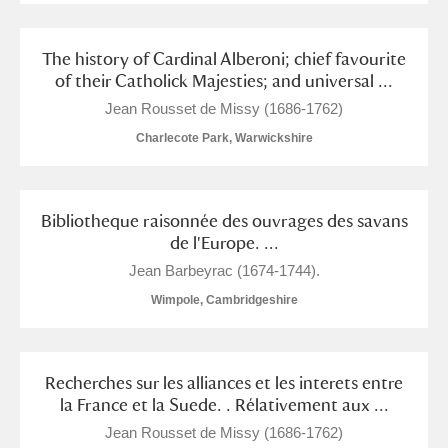
Alderley Edge
The history of Cardinal Alberoni; chief favourite
Alfriston Clergy House
Explore
of their Catholick Majesties; and universal ...
Allan Bank and Grasmere
Jean Rousset de Missy (1686-1762)
Charlecote Park, Warwickshire
Amgueddfa Cymru - National Museum Wales,
Cardiff
Bibliotheque raisonnée des ouvrages des savans
Angel Corner
de l'Europe. ...
Jean Barbeyrac (1674-1744).
Anglesey Abbey, Gardens and Lode Mill
Explore
Wimpole, Cambridgeshire
Antony
Explore
Ardress House
Explore
Recherches sur les alliances et les interets entre
la France et la Suede. . Rélativement aux ...
The Argory
Explore
Jean Rousset de Missy (1686-1762)