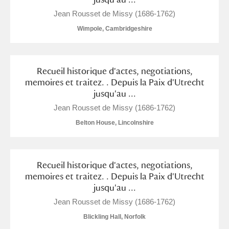
M
N
O
P
Q
R
Jean Rousset de Missy (1686-1762)
Wimpole, Cambridgeshire
S
T
U
V
W
X
Y
Z
Recueil historique d'actes, negotiations,
memoires et traitez. . Depuis la Paix d'Utrecht
jusqu'au ...
Jean Rousset de Missy (1686-1762)
Belton House, Lincolnshire
Aberdeunant
Recueil historique d'actes, negotiations,
Aberdulais Tin Works and Waterfall
Explore
memoires et traitez. . Depuis la Paix d'Utrecht
jusqu'au ...
Acorn Bank
Jean Rousset de Missy (1686-1762)
A La Ronde
Explore
Blickling Hall, Norfolk