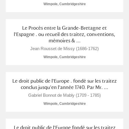
Arlington Court and the National Trust Carriage
Wimpole, Cambridgeshire
Museum
Explore
Le Procès entre la Grande-Bretagne et
Ascott
Explore
l'Espagne . ou recueil des traitez, conventions,
mémoires & ...
Ashdown
Explore
Jean Rousset de Missy (1686-1762)
Attingham Park
Explore
3 items
Wimpole, Cambridgeshire
Avebury
Explore
Le droit public de l'Europe . fondé sur les traitez
conclus jusqu'en l'année 1740. Par Mr. ...
Gabriel Bonnot de Mably (1709 - 1785)
Wimpole, Cambridgeshire
Clear all filters
Show results
Le droit public de l'Europe fondé sur les traitez