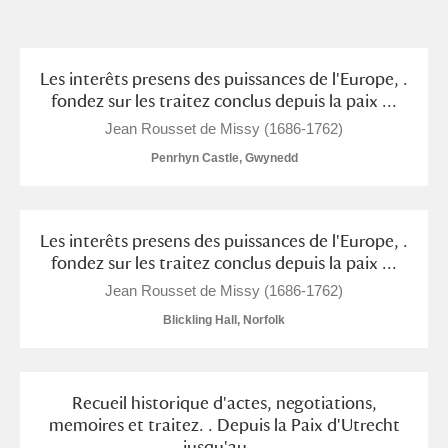
and
Items with images only
Currently on show
Les interêts presens des puissances de l'Europe, .
fondez sur les traitez conclus depuis la paix ...
Show results
Clear all filters
Jean Rousset de Missy (1686-1762)
Penrhyn Castle, Gwynedd
Les interêts presens des puissances de l'Europe, .
fondez sur les traitez conclus depuis la paix ...
Jean Rousset de Missy (1686-1762)
Blickling Hall, Norfolk
A
B
C
D
E
F
G
H
I
J
K
L
Recueil historique d'actes, negotiations,
memoires et traitez. . Depuis la Paix d'Utrecht
jusqu'au ...